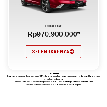
Mulai Dari
Rp970.900.000*
SELENGKAPNYA
**Keterangan
Harga yang tertera adalah harga rekomendasi OTR Jakarta dan kepemilikan mobil pertama, dan dapat berubah sewaktu-waktu tanpa
pemberitahuan sebelumnya.
Perubahan warna, material serta kelengkapan dapat berubah sewaktu-waktu tanpa pemberitahuan terlebih dahulu.
Spesifikasi, fitur dan material dapat berbeda dengan aktual kendaraan yang dijual.