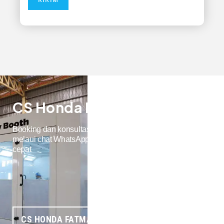
CS Honda Fatmawati
Booking dan konsultasikan service mobil Honda Anda
melaui chat WhatsApp. CS kami akan merespon dengan
cepat
CS HONDA FATMAWATI